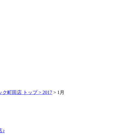
ク町田店 トップ >
2017
> 1月
店♪