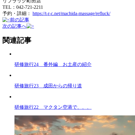
リフラック町田店
TEL：042-721-2211
予約・詳細：
https://t-r-c.net/machida-massage/refluck/
前の記事
次の記事へ
関連記事
研修旅行24 番外編 お土産の紹介
研修旅行23 成田からの帰り道
研修旅行22 マクタン空港で、、、