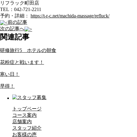
リフラック町田店
TEL：042-721-2211
予約・詳細：
https://t-r-c.net/machida-massage/refluck/
前の記事
次の記事へ
関連記事
研修旅行5 ホテルの朝食
花粉症と戦います！
寒い日！
早得！
トップページ
コース案内
店舗案内
スタッフ紹介
お客様の声