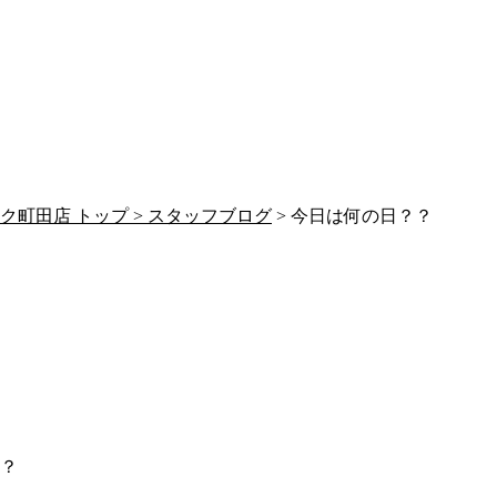
町田店 トップ >
スタッフブログ
> 今日は何の日？？
？