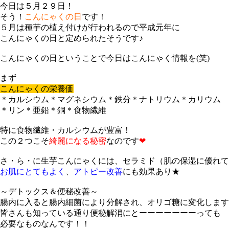
今日は５月２９日！
そう！
こんにゃくの日
です！
５月は種芋の植え付けが行われるので平成元年に
こんにゃくの日と定められたそうです♪
こんにゃくの日ということで今日はこんにゃく情報を(笑)
まず
こんにゃくの栄養価
＊カルシウム＊マグネシウム＊鉄分＊ナトリウム＊カリウム
＊リン＊亜鉛＊銅＊食物繊維
特に食物繊維・カルシウムが豊富！
この２つこそ
綺麗になる秘密
なのです
❤
さ・ら・に生芋こんにゃくには、セラミド（肌の保湿に優れて
お肌にとてもよく
、
アトピー改善
にも効果あり★
～デトックス＆便秘改善～
腸内に入ると腸内細菌により分解され、オリゴ糖に変化します
皆さんも知っている通り便秘解消にとーーーーーーーっても
必要なものなんです！！