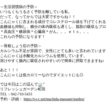
～生活習慣病の予防～
いつもくちうるさく予防を離している私。
だって、なってからでは大変ですからね！！
こんにゃくに含まれる成分でコレステロール値を下げてくれる
血糖値も抑制し、糖分の体内吸収も遅くし、脂肪の吸収もブロ
＊高血圧＊糖尿病＊心臓病＊がん。。。ｅｔｃ。。。
これらの予防になります！
～骨粗しょう症の予防～
カルシウム不足が原因で、女性にとても多いと言われています
こんにゃくは水酸化カルシウムを使用しています。
溶けやすく腸内に吸収されやすいので簡単に摂取できますね♪
あと！！！
こんにゃくは低カロリーなのでダイエットにも◎
では今日はこの辺んで
″
リフレッシュガーデン町田
TEL：042-710-5433
予約・詳細：
https://t-r-c.net/machida-massage/garden/