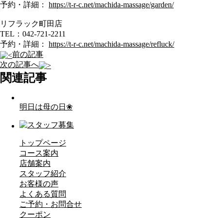
予約・詳細：
https://t-r-c.net/machida-massage/garden/
リフラック町田店
TEL：042-721-2211
予約・詳細：
https://t-r-c.net/machida-massage/refluck/
前の記事
次の記事へ
関連記事
明日は母の日❀
トップページ
コース案内
店舗案内
スタッフ紹介
お客様の声
よくある質問
ご予約・お問合せ
クーポン