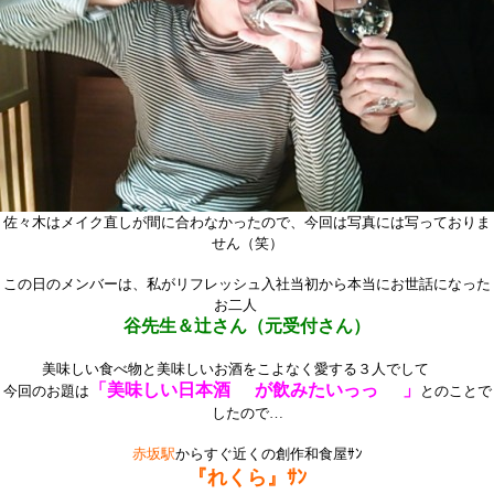
佐々木はメイク直しが間に合わなかったので、今回は写真には写っておりま
せん（笑）
この日のメンバーは、私がリフレッシュ入社当初から本当にお世話になった
お二人
谷先生＆辻さん（元受付さん）
美味しい食べ物と美味しいお酒をこよなく愛する３人でして
「美味しい日本酒
が飲みたいっっ
」
今回のお題は
とのことで
したので…
赤坂駅
からすぐ近くの創作和食屋ｻﾝ
『れくら』ｻﾝ