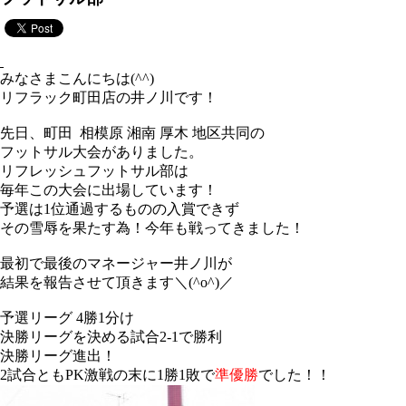
みなさまこんにちは(^^)
リフラック町田店の井ノ川です！
先日、町田 相模原 湘南 厚木 地区共同の
フットサル大会がありました。
リフレッシュフットサル部は
毎年この大会に出場しています！
予選は1位通過するものの入賞できず
その雪辱を果たす為！今年も戦ってきました！
最初で最後のマネージャー井ノ川が
結果を報告させて頂きます＼(^o^)／
予選リーグ 4勝1分け
決勝リーグを決める試合2-1で勝利
決勝リーグ進出！
2試合ともPK激戦の末に1勝1敗で
準優勝
でした！！