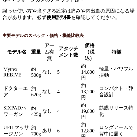
誤った使い方や強すぎる設定は痛みや内出血の原因になる場
合があります。必ず
使用説明書
を確認してください。
主要モデルのスペック・価格・機能比較表
アー
価格
アタッチ
モデル名
重量
ム有
（税
特徴
メント数
無
込）
約
軽量・パワフル
約
Mytrex
なし
5
14,800
REBIVE
500g
振動
円
約
ドクターエ
コンパクト・静
約
なし
4
13,200
ア
620g
音設計
円
約
SIXPADパ
筋膜リリース特
約
なし
4
19,800
ワーガン
425g
化
円
約
UFITマッサ
ロングアームで
約
あり
6
12,800
ージガン
700g
背中に届く
円