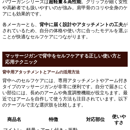
パワーガンシリーズは
超軽量＆高性能
。グリップが細く女性
や高齢者でも扱いやすいのが強み。肩甲骨のコリや全身のケ
アにも効果的です。
各メーカーとも、
背中に届く設計やアタッチメントの工夫
が
されているため、自分の体格や使い方に合ったモデルを選ぶ
ことが快適なセルフケアにつながります。
マッサージガンで背中をセルフケアする正しい使い方と
応用テクニック
背中用アタッチメントとアームの活用方法
背中へのセルフケアには、専用アタッチメントやアーム付き
タイプのマッサージガンが非常に便利です。自分で届きにく
い部位には、長めのアームや角度調整機能が役立ちます。最
近ではアームを自作して使う方法も注目されています。以下
のテーブルで主な選択肢を比較します。
使いや
商品名
特徴
対応部位
すさ
マイトレ
軽量・アーム付き・振動