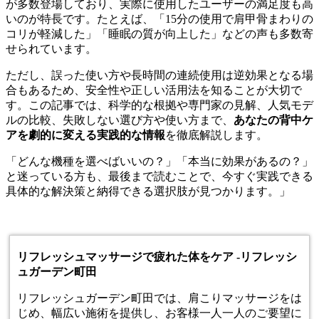
が多数登場しており、実際に使用したユーザーの満足度も高
いのが特長です。たとえば、「15分の使用で肩甲骨まわりの
コリが軽減した」「睡眠の質が向上した」などの声も多数寄
せられています。
ただし、誤った使い方や長時間の連続使用は逆効果となる場
合もあるため、安全性や正しい活用法を知ることが大切で
す。この記事では、科学的な根拠や専門家の見解、人気モデ
ルの比較、失敗しない選び方や使い方まで、
あなたの背中ケ
アを劇的に変える実践的な情報
を徹底解説します。
「どんな機種を選べばいいの？」「本当に効果があるの？」
と迷っている方も、最後まで読むことで、今すぐ実践できる
具体的な解決策と納得できる選択肢が見つかります。」
リフレッシュマッサージで疲れた体をケア -リフレッシ
ュガーデン町田
リフレッシュガーデン町田では、肩こり
マッサージ
をは
じめ、幅広い施術を提供し、お客様一人一人のご要望に