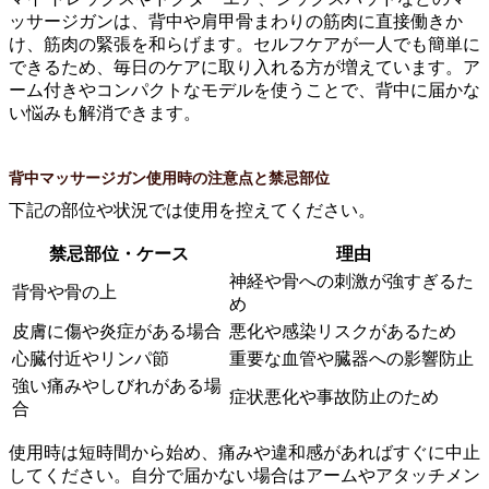
ッサージガンは、背中や肩甲骨まわりの筋肉に直接働きか
け、筋肉の緊張を和らげます。セルフケアが一人でも簡単に
できるため、毎日のケアに取り入れる方が増えています。ア
ーム付きやコンパクトなモデルを使うことで、背中に届かな
い悩みも解消できます。
背中マッサージガン使用時の注意点と禁忌部位
下記の部位や状況では使用を控えてください。
禁忌部位・ケース
理由
神経や骨への刺激が強すぎるた
背骨や骨の上
め
皮膚に傷や炎症がある場合
悪化や感染リスクがあるため
心臓付近やリンパ節
重要な血管や臓器への影響防止
強い痛みやしびれがある場
症状悪化や事故防止のため
合
使用時は短時間から始め、痛みや違和感があればすぐに中止
してください。自分で届かない場合はアームやアタッチメン