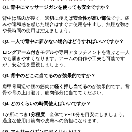
Q1. 背中にマッサージガンを使っても安全ですか？
背中は筋肉が厚く、適切に使えば
安全性が高い部位
です。痛
みや違和感を感じた場合はすぐに使用を中止し、無理な強さ
や長時間の使用は控えましょう。
Q2. 一人で背中に届かない場合はどうすればいいですか？
ロングアーム付きモデル
や専用アタッチメントを選ぶと一人
でも届きやすくなります。アームの自作や工夫も可能です
が、安定性を重視しましょう。
Q3. 背中のどこに当てるのが効果的ですか？
肩甲骨周辺や腰の筋肉に
軽く押し当てる
のが効果的です。背
骨や骨の上は避け、筋肉部分に当ててください。
Q4. どのくらいの時間使えばいいですか？
1か所につき
1分程度
、全体で5〜10分を目安にしましょう。
過度な使用は筋肉や皮膚への負担になります。
Q5. マッサージガンのデメリットは？