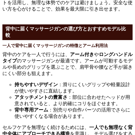
トを活用し、無理な体勢でのケアは避けましょう。安全な使
い方を心がけることで、効果を最大限に引き出せます。
背中に届くマッサージガンの選び方とおすすめモデル比
較
一人で背中に届くマッサージガンの特徴とアーム利用法
背中のケアを一人で行うには、
アーム付き
や
ロングハンドル
タイプ
のマッサージガンが最適です。アームが可動するモデ
ルや長めのグリップを選ぶことで、肩甲骨や腰など手が届き
にくい部分も狙えます。
持ちやすいデザイン
：滑りにくいグリップや軽量設計
が使いやすさに直結します。
アタッチメントの豊富さ
：部位に合わせたヘッドが用
意されていると、より的確にコリをほぐせます。
背中専用アーム
：別売りや自作パーツの活用でさらに
使いやすくなる場合があります。
セルフケアを無理なく続けるためには、
一人でも無理なく背
中全体にアプローチできる構造
を意識し、モデル選びをする