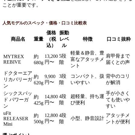
ことが重要です。
人気モデルのスペック・価格・口コミ比較表
価格
振動
商品名
重量
（税
レベ
特徴
口コミ抜粋
込）
ル
軽量＆静音、豊
5段
肩甲骨まで
13,200
MYTREX
約
富なアタッチメ
REBIVE
円〜
階
届くとの声
680g
ント
ドクターエア
3段
コンパクト、扱
背中のコリ
9,900
約
リカバリーガ
円〜
階
いやすい
が解消
620g
ン
シックスパッ
手が小さく
4段
超軽量、持ち運
14,800
約
ド パワーガ
ても使いや
円〜
階
び便利
425g
ン
すい
uFit
12,800
4段
アタッチメ
約
小型、静音設計
RELEASER
円〜
500g
階
ントが便利
Mini