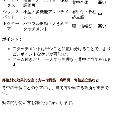
背中全体
高い
ックス
調整可
シックス
小型・多機能アタッチメ
肩甲骨・脊柱
中
パッド
ント
起立筋
ドクター
パワフル振動・大きめア
腰・僧帽筋
高い
エア
タッチメント
ポイント：
アタッチメントは部位ごとに使い分けることで、より
ピンポイントなケアが可能です
アーム付きだと、一人でも無理なく背中に当てられま
す
部位別の効果的な当て方—僧帽筋・肩甲骨・脊柱起立筋など
背中の部位ごとのケアには、当て方や当てる箇所が重要で
す。
効果的な使い方を部位別に紹介します。